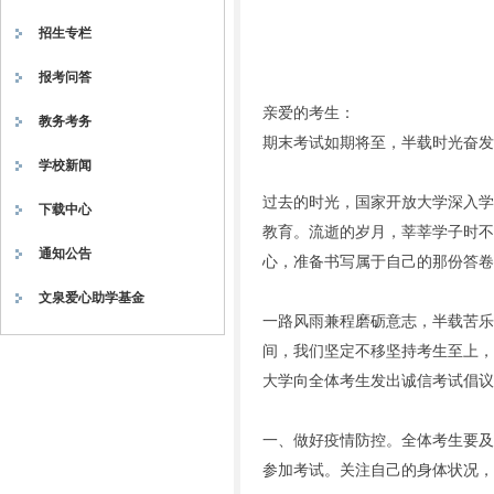
招生专栏
|
报考问答
亲爱的考生：
教务考务
期末考试如期将至，半载时光奋发
学校新闻
过去的时光，国家开放大学深入学
下载中心
教育。流逝的岁月，莘莘学子时不
通知公告
心，准备书写属于自己的那份答卷
文泉爱心助学基金
一路风雨兼程磨砺意志，半载苦乐
间，我们坚定不移坚持考生至上，
大学向全体考生发出诚信考试倡议
一、做好疫情防控。全体考生要及
参加考试。关注自己的身体状况，